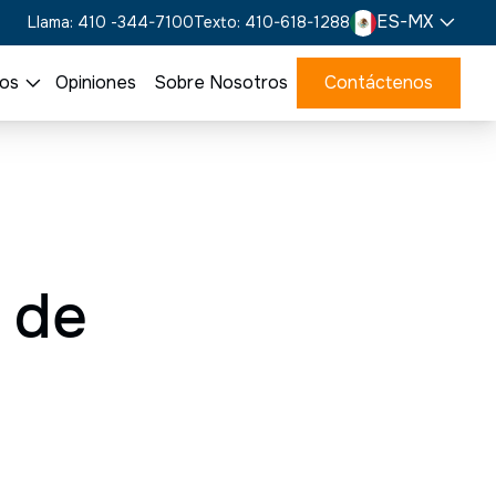
ES-MX
Llama: 410 -344-7100
Texto: 410-618-1288
os
Opiniones
Sobre Nosotros
Contáctenos
 de