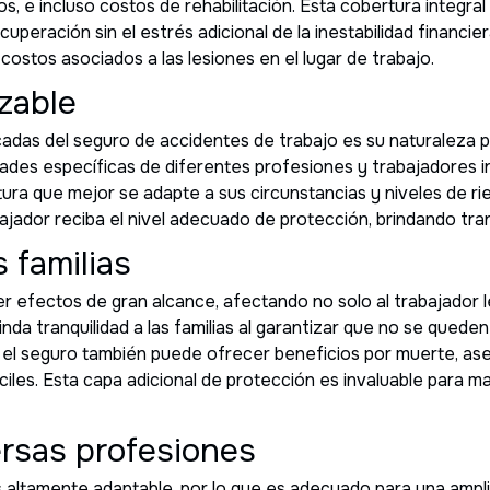
s, e incluso costos de rehabilitación. Esta cobertura integra
peración sin el estrés adicional de la inestabilidad financie
costos asociados a las lesiones en el lugar de trabajo.
zable
adas del seguro de accidentes de trabajo es su naturaleza p
des específicas de diferentes profesiones y trabajadores indi
tura que mejor se adapte a sus circunstancias y niveles de r
jador reciba el nivel adecuado de protección, brindando tran
s familias
 efectos de gran alcance, afectando no solo al trabajador le
nda tranquilidad a las familias al garantizar que no se queden
, el seguro también puede ofrecer beneficios por muerte, ase
iles. Esta capa adicional de protección es invaluable para ma
ersas profesiones
s altamente adaptable, por lo que es adecuado para una amp