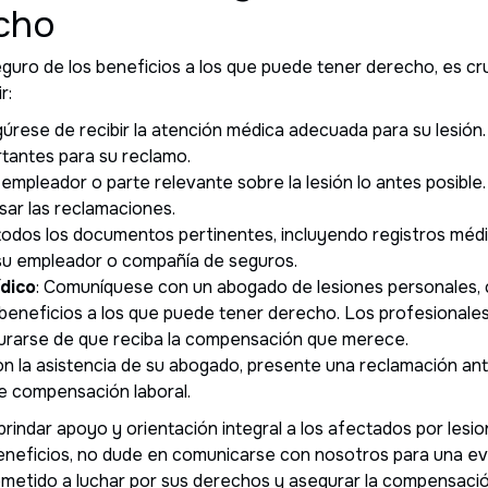
cho
eguro de los beneficios a los que puede tener derecho, es cru
r:
gúrese de recibir la atención médica adecuada para su lesió
tantes para su reclamo.
u empleador o parte relevante sobre la lesión lo antes posibl
sar las reclamaciones.
 todos los documentos pertinentes, incluyendo registros méd
su empleador o compañía de seguros.
ídico
: Comuníquese con un abogado de lesiones personales, 
eneficios a los que puede tener derecho. Los profesionales
urarse de que reciba la compensación que merece.
on la asistencia de su abogado, presente una reclamación an
e compensación laboral.
indar apoyo y orientación integral a los afectados por lesio
eneficios, no dude en comunicarse con nosotros para una eval
metido a luchar por sus derechos y asegurar la compensaci