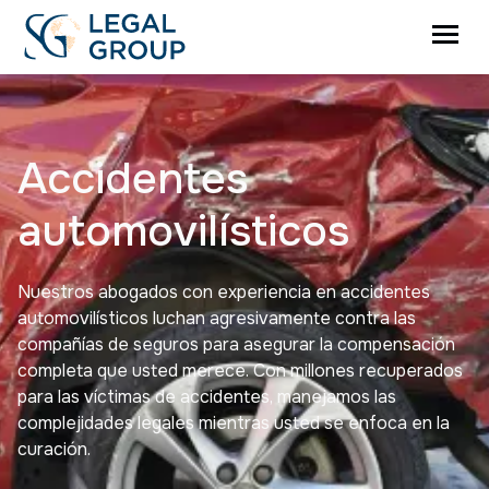
Accidentes
automovilísticos
Nuestros abogados con experiencia en accidentes
automovilísticos luchan agresivamente contra las
compañías de seguros para asegurar la compensación
completa que usted merece. Con millones recuperados
para las víctimas de accidentes, manejamos las
complejidades legales mientras usted se enfoca en la
curación.