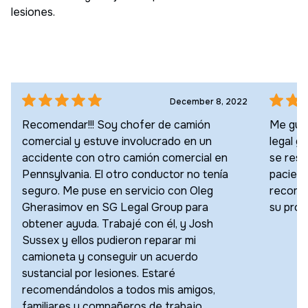
lesiones.
December 8, 2022
Recomendar!!! Soy chofer de camión
Me gust
comercial y estuve involucrado en un
legal g
accidente con otro camión comercial en
se resu
Pennsylvania. El otro conductor no tenía
pacien
seguro. Me puse en servicio con Oleg
recomen
Gherasimov en SG Legal Group para
su próx
obtener ayuda. Trabajé con él, y Josh
Sussex y ellos pudieron reparar mi
camioneta y conseguir un acuerdo
sustancial por lesiones. Estaré
recomendándolos a todos mis amigos,
familiares y compañeros de trabajo.