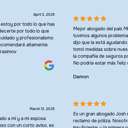
April 3, 2025
estoy por todo lo que has
Mejor abogado del país Mi
adecerte por todo lo que
tuvimos algunos problemas
cuidado y profesionalismo
dijo que la está ayudand
 recomendaré altamente
tomó medidas sobre nuest
erasimov
la compañía de seguros p
No podría estar más feliz 
Damon
March 13, 2025
Es un gran abogado Josh 
do a mí y a mi esposa
reclamo de póliza. Nosotr
uso con un corto aviso, es
insuficiente, y la primera