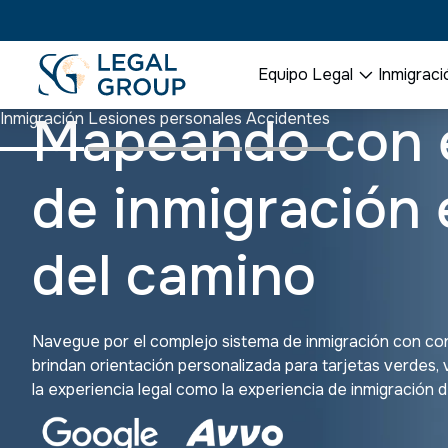
Equipo Legal
Inmigraci
apeando con éxit
Inmigración
Lesiones personales
Accidentes
e inmigración en
el camino
ue por el complejo sistema de inmigración con confianza. 
an orientación personalizada para tarjetas verdes, visas, nat
periencia legal como la experiencia de inmigración de primera