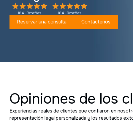
4+ Reseñas
184+ Reseñas
servar una consulta
Contáctenos
Slide 2 of 3.
Opiniones de los c
Experiencias reales de clientes que confiaron en nosotr
representación legal personalizada y los resultados exit