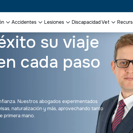
ón
Accidentes
Lesiones
Discapacidad Vet
Recurs
o su viaje
 cada paso
Nuestros abogados experimentados
uralización y más, aprovechando tanto
 mano.