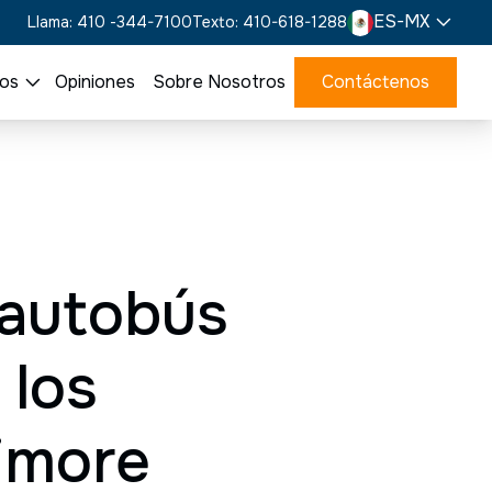
ES-MX
Llama: 410 -344-7100
Texto: 410-618-1288
os
Opiniones
Sobre Nosotros
Contáctenos
 autobús
 los
imore