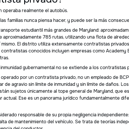
n operaba realmente el autobús.
 las familias nunca piensa hacer, y puede ser la más consecu
ransporte estudiantil más grandes de Maryland: aproximada
e aproximadamente 785 rutas, utilizando una flota de alred
mismo. El distrito utiliza extensamente contratistas privados
os contratistas conocidos incluyen empresas como Academy
tras.
a inmunidad gubernamental no se extiende a los contratistas 
ue operado por un contratista privado, no un empleado de BCP
r de agravio sin límite de inmunidad y sin límite de daños. 
 están sujetos únicamente al tope general de Maryland, que
r actual. Ese es un panorama jurídico fundamentalmente dife
iderado responsable de su propia negligencia independiente: 
lta de mantenimiento del vehículo. Se trata de teorías ind
igencia del conductor.