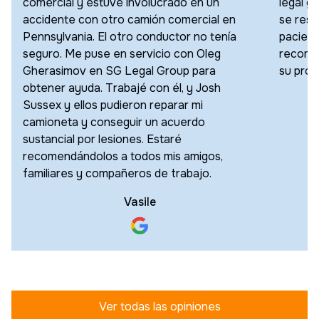
comercial y estuve involucrado en un
legal g
accidente con otro camión comercial en
se resu
Pennsylvania. El otro conductor no tenía
pacien
seguro. Me puse en servicio con Oleg
recomen
Gherasimov en SG Legal Group para
su próx
obtener ayuda. Trabajé con él, y Josh
Sussex y ellos pudieron reparar mi
camioneta y conseguir un acuerdo
sustancial por lesiones. Estaré
recomendándolos a todos mis amigos,
familiares y compañeros de trabajo.
Vasile
Ver todas las opiniones