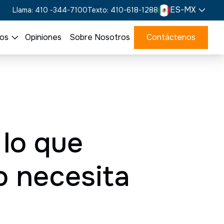
ES-MX
Llama: 410 -344-7100
Texto: 410-618-1288
os
Opiniones
Sobre Nosotros
Contáctenos
 lo que
o necesita